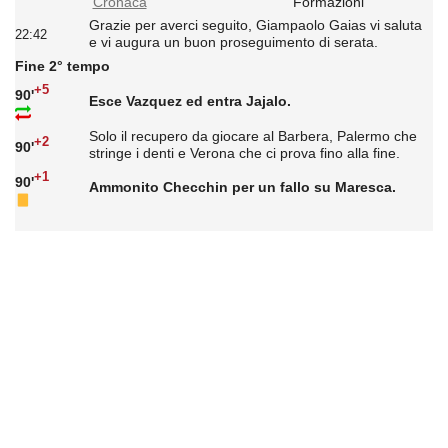
Cronaca
Formazioni
Grazie per averci seguito, Giampaolo Gaias vi saluta
22:42
e vi augura un buon proseguimento di serata.
Fine 2° tempo
+5
90'
Esce Vazquez ed entra Jajalo.
Solo il recupero da giocare al Barbera, Palermo che
+2
90'
stringe i denti e Verona che ci prova fino alla fine.
+1
90'
Ammonito Checchin per un fallo su Maresca.