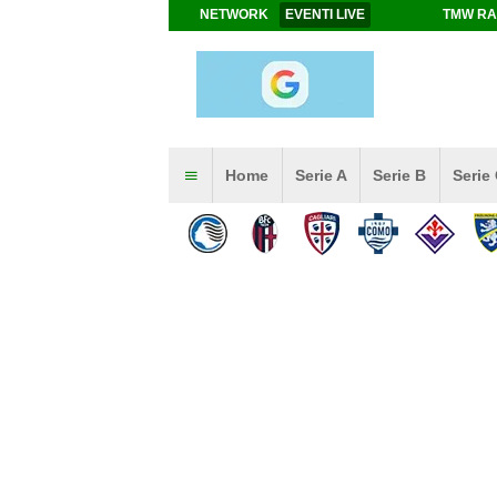
NETWORK
EVENTI LIVE
TMW RA
Home
Serie A
Serie B
Serie