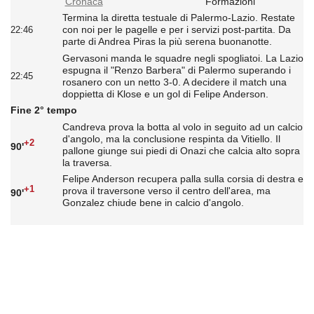
Cronaca
Formazioni
Termina la diretta testuale di Palermo-Lazio. Restate
con noi per le pagelle e per i servizi post-partita. Da
22:46
parte di Andrea Piras la più serena buonanotte.
Gervasoni manda le squadre negli spogliatoi. La Lazio
espugna il "Renzo Barbera" di Palermo superando i
22:45
rosanero con un netto 3-0. A decidere il match una
doppietta di Klose e un gol di Felipe Anderson.
Fine 2° tempo
Candreva prova la botta al volo in seguito ad un calcio
d'angolo, ma la conclusione respinta da Vitiello. Il
+2
90'
pallone giunge sui piedi di Onazi che calcia alto sopra
la traversa.
Felipe Anderson recupera palla sulla corsia di destra e
+1
prova il traversone verso il centro dell'area, ma
90'
Gonzalez chiude bene in calcio d'angolo.