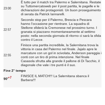
È tutto per il match tra Palermo e Salernitana. Restate
su Tuttomercatoweb per il post partita, le pagelle e le
23:00
dichiarazioni dei protagonisti. Un buon proseguimento
di serata da Patrick Iannarelli.
Secondo stop per il Palermo, Brescia e Pescara
hanno l'occasione per rientrare. La squadra di
Stellone sfiderà la Cremonese nel prossimo turno. I
22:57
granata si piazzano momentaneamente al settimo
posto: nella seconda giornata di ritorno ci sarà la sfida
contro il Lecce.
Finisce una partita incredibile, la Salernitana trova la
vittoria in casa del Palermo nel finale. Jajalo apre le
marcature con un gol in scivolata, Anderson pareggia i
22:55
conti con un tiro di prima intenzione. Nel finale
Casasola sfrutta alla grande il pallone di Di Tacchio, il
diagonale che vale i tre punti è il suo.
Fine 2° tempo
FINISCE IL MATCH!!! La Salernitana sbanca il
+7
90'
Barbera!!!