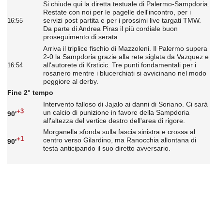
Si chiude qui la diretta testuale di Palermo-Sampdoria.
Restate con noi per le pagelle dell'incontro, per i
servizi post partita e per i prossimi live targati TMW.
16:55
Da parte di Andrea Piras il più cordiale buon
proseguimento di serata.
Arriva il triplice fischio di Mazzoleni. Il Palermo supera
2-0 la Sampdoria grazie alla rete siglata da Vazquez e
all'autorete di Krsticic. Tre punti fondamentali per i
16:54
rosanero mentre i blucerchiati si avvicinano nel modo
peggiore al derby.
Fine 2° tempo
Intervento falloso di Jajalo ai danni di Soriano. Ci sarà
+3
un calcio di punizione in favore della Sampdoria
90'
all'altezza del vertice destro dell'area di rigore.
Morganella sfonda sulla fascia sinistra e crossa al
+1
centro verso Gilardino, ma Ranocchia allontana di
90'
testa anticipando il suo diretto avversario.