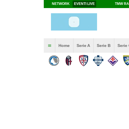
NETWORK
EVENTI LIVE
TMW RA
Home
Serie A
Serie B
Serie