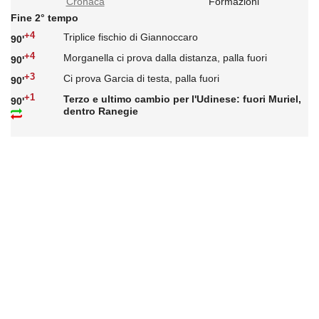
Cronaca
Formazioni
Fine 2° tempo
+4
Triplice fischio di Giannoccaro
90'
+4
Morganella ci prova dalla distanza, palla fuori
90'
+3
Ci prova Garcia di testa, palla fuori
90'
+1
Terzo e ultimo cambio per l'Udinese: fuori Muriel,
90'
dentro Ranegie