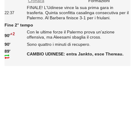
Cronaca
Formazioni
FINALE! L'Udinese vince la sua prima gara in
trasferta. Quinta sconfitta casalinga consecutiva per il
22:37
Palermo. Al Barbera finisce 3-1 per i friulani.
Fine 2° tempo
Con le ultime forze il Palermo prova un'azione
+2
90'
offensiva, ma Aleesami sbaglia il cross.
90'
Sono quattro i minuti di recupero.
89'
CAMBIO UDINESE: entra Jankto, esce Thereau.