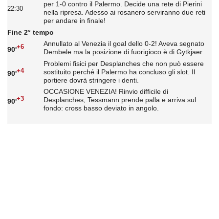
per 1-0 contro il Palermo. Decide una rete di Pierini
22:30
nella ripresa. Adesso ai rosanero serviranno due reti
per andare in finale!
Fine 2° tempo
Annullato al Venezia il goal dello 0-2! Aveva segnato
+6
90'
Dembele ma la posizione di fuorigioco è di Gytkjaer
Problemi fisici per Desplanches che non può essere
+4
sostituito perché il Palermo ha concluso gli slot. Il
90'
portiere dovrà stringere i denti.
OCCASIONE VENEZIA! Rinvio difficile di
+3
Desplanches, Tessmann prende palla e arriva sul
90'
fondo: cross basso deviato in angolo.