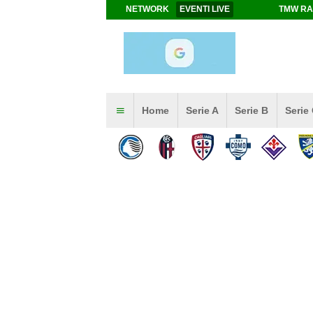
NETWORK
EVENTI LIVE
TMW RA
Home
Serie A
Serie B
Serie