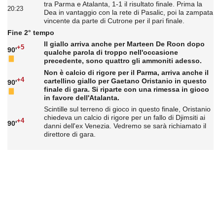
tra Parma e Atalanta, 1-1 il risultato finale. Prima la
20:23
Dea in vantaggio con la rete di Pasalic, poi la zampata
vincente da parte di Cutrone per il pari finale.
Fine 2° tempo
Il giallo arriva anche per Marteen De Roon dopo
+5
90'
qualche parola di troppo nell'occasione
precedente, sono quattro gli ammoniti adesso.
Non è calcio di rigore per il Parma, arriva anche il
+4
cartellino giallo per Gaetano Oristanio in questo
90'
finale di gara. Si riparte con una rimessa in gioco
in favore dell'Atalanta.
Scintille sul terreno di gioco in questo finale, Oristanio
chiedeva un calcio di rigore per un fallo di Djimsiti ai
+4
90'
danni dell'ex Venezia. Vedremo se sarà richiamato il
direttore di gara.