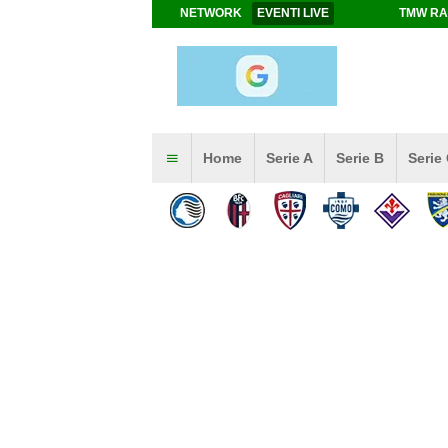
NETWORK
EVENTI LIVE
TMW RA
Home
Serie A
Serie B
Serie