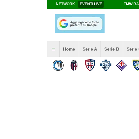
NETWORK
EVENTI LIVE
TMW RA
Home
Serie A
Serie B
Serie