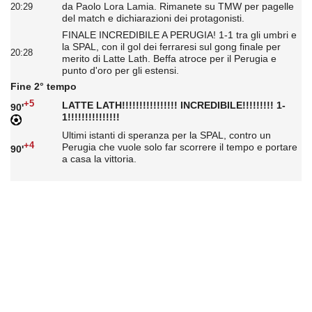
da Paolo Lora Lamia. Rimanete su TMW per pagelle
20:29
del match e dichiarazioni dei protagonisti.
FINALE INCREDIBILE A PERUGIA! 1-1 tra gli umbri e
la SPAL, con il gol dei ferraresi sul gong finale per
20:28
merito di Latte Lath. Beffa atroce per il Perugia e
punto d'oro per gli estensi.
Fine 2° tempo
+5
LATTE LATH!!!!!!!!!!!!!!!! INCREDIBILE!!!!!!!!! 1-
90'
1!!!!!!!!!!!!!!!
Ultimi istanti di speranza per la SPAL, contro un
+4
Perugia che vuole solo far scorrere il tempo e portare
90'
a casa la vittoria.