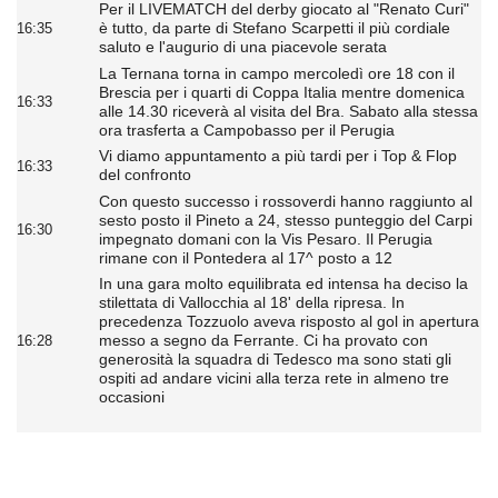
Per il LIVEMATCH del derby giocato al "Renato Curi"
è tutto, da parte di Stefano Scarpetti il più cordiale
16:35
saluto e l'augurio di una piacevole serata
La Ternana torna in campo mercoledì ore 18 con il
Brescia per i quarti di Coppa Italia mentre domenica
16:33
alle 14.30 riceverà al visita del Bra. Sabato alla stessa
ora trasferta a Campobasso per il Perugia
Vi diamo appuntamento a più tardi per i Top & Flop
16:33
del confronto
Con questo successo i rossoverdi hanno raggiunto al
sesto posto il Pineto a 24, stesso punteggio del Carpi
16:30
impegnato domani con la Vis Pesaro. Il Perugia
rimane con il Pontedera al 17^ posto a 12
In una gara molto equilibrata ed intensa ha deciso la
stilettata di Vallocchia al 18' della ripresa. In
precedenza Tozzuolo aveva risposto al gol in apertura
messo a segno da Ferrante. Ci ha provato con
16:28
generosità la squadra di Tedesco ma sono stati gli
ospiti ad andare vicini alla terza rete in almeno tre
occasioni