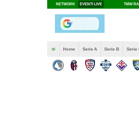
NETWORK
EVENTI LIVE
TMW RA
Home
Serie A
Serie B
Serie