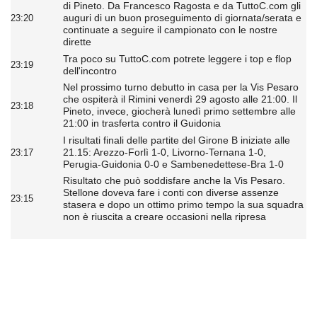
di Pineto. Da Francesco Ragosta e da TuttoC.com gli
auguri di un buon proseguimento di giornata/serata e
23:20
continuate a seguire il campionato con le nostre
dirette
Tra poco su TuttoC.com potrete leggere i top e flop
23:19
dell'incontro
Nel prossimo turno debutto in casa per la Vis Pesaro
che ospiterà il Rimini venerdì 29 agosto alle 21:00. Il
23:18
Pineto, invece, giocherà lunedì primo settembre alle
21:00 in trasferta contro il Guidonia
I risultati finali delle partite del Girone B iniziate alle
21.15: Arezzo-Forlì 1-0, Livorno-Ternana 1-0,
23:17
Perugia-Guidonia 0-0 e Sambenedettese-Bra 1-0
Risultato che può soddisfare anche la Vis Pesaro.
Stellone doveva fare i conti con diverse assenze
23:15
stasera e dopo un ottimo primo tempo la sua squadra
non è riuscita a creare occasioni nella ripresa