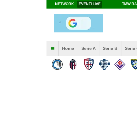
NETWORK
EVENTI LIVE
TMW RA
Home
Serie A
Serie B
Serie