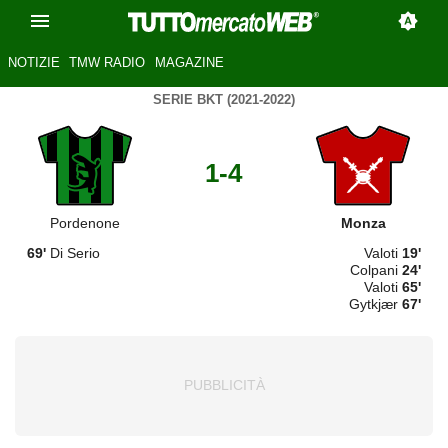
NOTIZIE
TMW RADIO
MAGAZINE
SERIE BKT (2021-2022)
1-4
Pordenone
Monza
69'
Di Serio
Valoti
19'
Colpani
24'
Valoti
65'
Gytkjær
67'