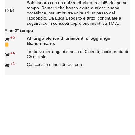
Sabbiadoro con un guizzo di Murano al 45' del primo
tempo. Ramarri che hanno avuto qualche buona
19:54
occasione, ma umbri tre volte ad un passo dal
raddoppio. Da Luca Esposito è tutto, continuate a
seguirci con i consueti approfondimenti su TMW.
Fine 2° tempo
+5
Al lungo elenco di ammoniti si aggiunge
90'
Bianchimano.
Tentativo da lunga distanza di Ciciretti, facile preda di
+4
90'
Chichizola.
+1
Concessi 5 minuti di recupero.
90'