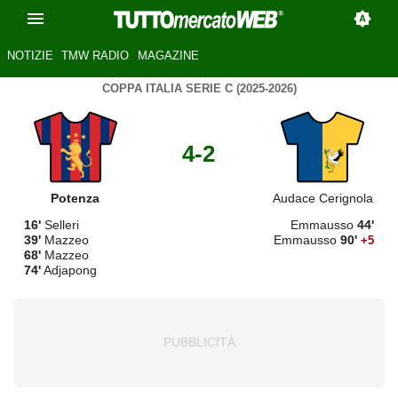
NOTIZIE
TMW RADIO
MAGAZINE
COPPA ITALIA SERIE C (2025-2026)
4-2
Potenza
Audace Cerignola
16'
Selleri
Emmausso
44'
39'
Mazzeo
Emmausso
90'
+5
68'
Mazzeo
74'
Adjapong