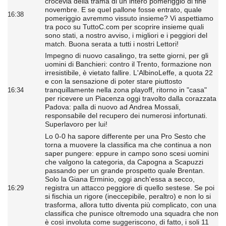
crocevia della trama di un intero pomeriggio di fine
novembre. E se quel pallone fosse entrato, quale
16:38
pomeriggio avremmo vissuto insieme? Vi aspettiamo
tra poco su TuttoC.com per scoprire insieme quali
sono stati, a nostro avviso, i migliori e i peggiori del
match. Buona serata a tutti i nostri Lettori!
Impegno di nuovo casalingo, tra sette giorni, per gli
uomini di Banchieri: contro il Trento, formazione non
irresistibile, è vietato fallire. L'AlbinoLeffe, a quota 22
e con la sensazione di poter stare piuttosto
tranquillamente nella zona playoff, ritorno in "casa"
16:34
per ricevere un Piacenza oggi travolto dalla corazzata
Padova: palla di nuovo ad Andrea Mossali,
responsabile del recupero dei numerosi infortunati.
Superlavoro per lui!
Lo 0-0 ha sapore differente per una Pro Sesto che
torna a muovere la classifica ma che continua a non
saper pungere: eppure in campo sono scesi uomini
che valgono la categoria, da Capogna a Scapuzzi
passando per un grande prospetto quale Brentan.
Solo la Giana Erminio, oggi anch'essa a secco,
registra un attacco peggiore di quello sestese. Se poi
16:29
si fischia un rigore (ineccepibile, peraltro) e non lo si
trasforma, allora tutto diventa più complicato, con una
classifica che punisce oltremodo una squadra che non
è così involuta come suggeriscono, di fatto, i soli 11