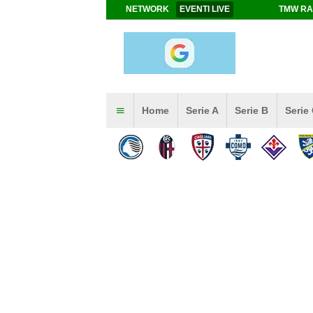
NETWORK
EVENTI LIVE
TMW RA
Home
Serie A
Serie B
Serie