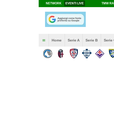
NETWORK
EVENTI LIVE
TMW RA
Home
Serie A
Serie B
Serie