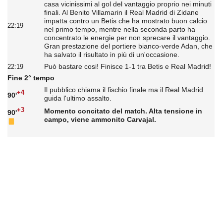
casa vicinissimi al gol del vantaggio proprio nei minuti
finali. Al Benito Villamarin il Real Madrid di Zidane
impatta contro un Betis che ha mostrato buon calcio
22:19
nel primo tempo, mentre nella seconda parto ha
concentrato le energie per non sprecare il vantaggio.
Gran prestazione del portiere bianco-verde Adan, che
ha salvato il risultato in più di un'occasione.
Può bastare cosi! Finisce 1-1 tra Betis e Real Madrid!
22:19
Fine 2° tempo
Il pubblico chiama il fischio finale ma il Real Madrid
+4
90'
guida l'ultimo assalto.
+3
Momento concitato del match. Alta tensione in
90'
campo, viene ammonito Carvajal.