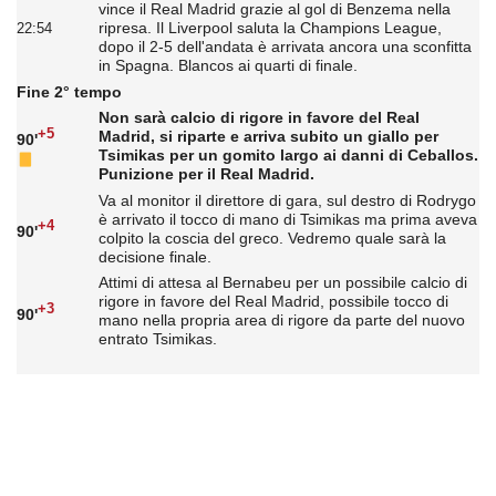
vince il Real Madrid grazie al gol di Benzema nella
ripresa. Il Liverpool saluta la Champions League,
22:54
dopo il 2-5 dell'andata è arrivata ancora una sconfitta
in Spagna. Blancos ai quarti di finale.
Fine 2° tempo
Non sarà calcio di rigore in favore del Real
+5
Madrid, si riparte e arriva subito un giallo per
90'
Tsimikas per un gomito largo ai danni di Ceballos.
Punizione per il Real Madrid.
Va al monitor il direttore di gara, sul destro di Rodrygo
è arrivato il tocco di mano di Tsimikas ma prima aveva
+4
90'
colpito la coscia del greco. Vedremo quale sarà la
decisione finale.
Attimi di attesa al Bernabeu per un possibile calcio di
rigore in favore del Real Madrid, possibile tocco di
+3
90'
mano nella propria area di rigore da parte del nuovo
entrato Tsimikas.