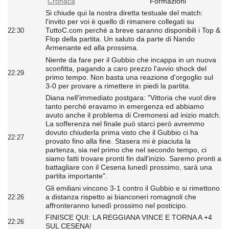
Cronaca
Formazioni
Si chiude qui la nostra diretta testuale del match:
l'invito per voi è quello di rimanere collegati su
TuttoC.com perché a breve saranno disponibili i Top &
22:30
Flop della partita. Un saluto da parte di Nando
Armenante ed alla prossima.
Niente da fare per il Gubbio che incappa in un nuova
sconfitta, pagando a caro prezzo l'avvio shock del
22:29
primo tempo. Non basta una reazione d'orgoglio sul
3-0 per provare a rimettere in piedi la partita.
Diana nell'immediato postgara: "Vittoria che vuol dire
tanto perché eravamo in emergenza ed abbiamo
avuto anche il problema di Cremonesi ad inizio match.
La sofferenza nel finale può starci però avremmo
dovuto chiuderla prima visto che il Gubbio ci ha
22:27
provato fino alla fine. Stasera mi è piaciuta la
partenza, sia nel primo che nel secondo tempo, ci
siamo fatti trovare pronti fin dall'inizio. Saremo pronti a
battagliare con il Cesena lunedì prossimo, sarà una
partita importante".
Gli emiliani vincono 3-1 contro il Gubbio e si rimettono
a distanza rispetto ai bianconeri romagnoli che
22:26
affronteranno lunedì prossimo nel posticipo.
FINISCE QUI: LA REGGIANA VINCE E TORNA A +4
22:26
SUL CESENA!