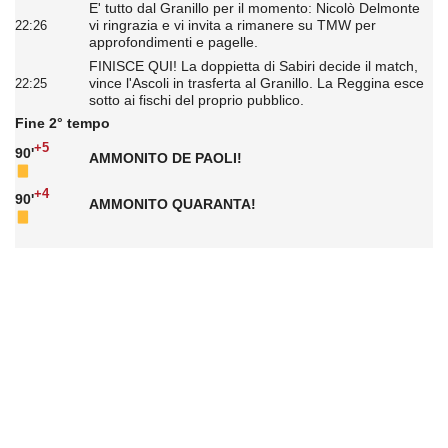
E' tutto dal Granillo per il momento: Nicolò Delmonte
vi ringrazia e vi invita a rimanere su TMW per
22:26
approfondimenti e pagelle.
FINISCE QUI! La doppietta di Sabiri decide il match,
vince l'Ascoli in trasferta al Granillo. La Reggina esce
22:25
sotto ai fischi del proprio pubblico.
Fine 2° tempo
+5
90'
AMMONITO DE PAOLI!
+4
90'
AMMONITO QUARANTA!