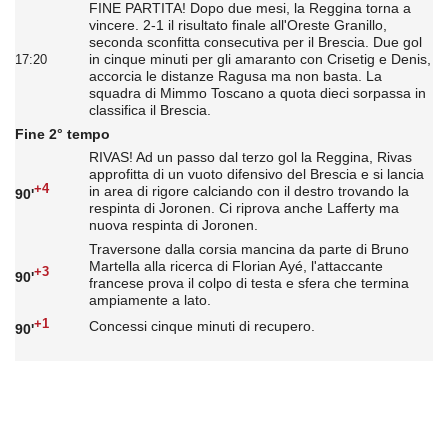
FINE PARTITA! Dopo due mesi, la Reggina torna a
vincere. 2-1 il risultato finale all'Oreste Granillo,
seconda sconfitta consecutiva per il Brescia. Due gol
in cinque minuti per gli amaranto con Crisetig e Denis,
17:20
accorcia le distanze Ragusa ma non basta. La
squadra di Mimmo Toscano a quota dieci sorpassa in
classifica il Brescia.
Fine 2° tempo
RIVAS! Ad un passo dal terzo gol la Reggina, Rivas
approfitta di un vuoto difensivo del Brescia e si lancia
+4
in area di rigore calciando con il destro trovando la
90'
respinta di Joronen. Ci riprova anche Lafferty ma
nuova respinta di Joronen.
Traversone dalla corsia mancina da parte di Bruno
Martella alla ricerca di Florian Ayé, l'attaccante
+3
90'
francese prova il colpo di testa e sfera che termina
ampiamente a lato.
+1
Concessi cinque minuti di recupero.
90'