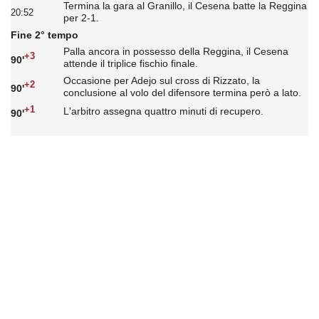
Termina la gara al Granillo, il Cesena batte la Reggina
20:52
per 2-1.
Fine 2° tempo
Palla ancora in possesso della Reggina, il Cesena
+3
90'
attende il triplice fischio finale.
Occasione per Adejo sul cross di Rizzato, la
+2
90'
conclusione al volo del difensore termina però a lato.
+1
L'arbitro assegna quattro minuti di recupero.
90'