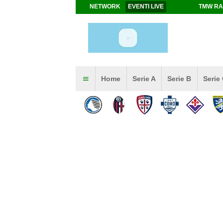
NETWORK
EVENTI LIVE
TMW RA
Home
Serie A
Serie B
Serie