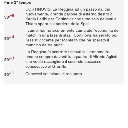
Fine 2° tempo
CORTINOVIS! La Reggina ad un passo dal tris
nuovamente, grande pallone di esterno destro di
+6
90'
Karim Laribi per Cortinovis che tutto solo davanti a
Thiam spara sul portiere della Spal.
I cambi hanno sicuramente cambiato l'economia del
match in una fase di stasi, Cortinovis ha servito poi
+4
90'
l'assist vincente per Montalto che ha sparato il
mancino da tre punti.
La Reggina fa scorrere i minuti sul cronometro,
rimane sempre davanti la squadra di Alfredo Aglietti
+3
90'
che vuole raccogliere il secondo successo
consecutivo al Granillo.
+1
Concessi sei minuti di recupero.
90'