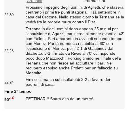
Cronaca
Formazioni
Prossimo impegno degli uomini di Aglietti, che stasera
centrano i primi tre punti stagionali, l'11 settembre in
22:30
casa del Crotone. Nello stesso giorno la Ternana se la
vedrà fra le proprie mura contro il Pisa.
Ternana in dieci uomini dopo appena 25 minuti per
l'espulsione di Agazzi, ma incredibilmente avanti al 42'
con Falletti. Pari amaranto in avvio di secondo tempo
con Menez. Parità numerica ristabilita al 60' con
l'espulsione di Menez, poi il 2-1 di Galabinov dal
22:26
dischetto. 3-1 firmato da Rivas al 70' cui risponde
poco dopo Mazzocchi. Forcing timido nel finale della
Ternana che non riesce ad acciuffare il pari. Nel
recupero espulso anche Proietti per un fallaccio su
Montalto.
Finisce il match sul risultato di 3-2 a favore dei
22:24
padroni di casa.
Fine 2° tempo
+6
PETTINARI!! Spara alto da un metro!
90'