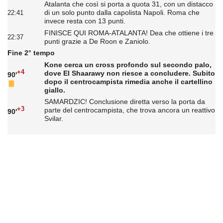
Atalanta che così si porta a quota 31, con un distacco
di un solo punto dalla capolista Napoli. Roma che
22:41
invece resta con 13 punti.
FINISCE QUI ROMA-ATALANTA! Dea che ottiene i tre
22:37
punti grazie a De Roon e Zaniolo.
Fine 2° tempo
Kone cerca un cross profondo sul secondo palo,
+4
dove El Shaarawy non riesce a concludere. Subito
90'
dopo il centrocampista rimedia anche il cartellino
giallo.
SAMARDZIC! Conclusione diretta verso la porta da
+3
parte del centrocampista, che trova ancora un reattivo
90'
Svilar.