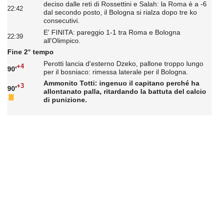
deciso dalle reti di Rossettini e Salah: la Roma è a -6
22:42
dal secondo posto, il Bologna si rialza dopo tre ko
consecutivi.
E' FINITA: pareggio 1-1 tra Roma e Bologna
22:39
all'Olimpico.
Fine 2° tempo
Perotti lancia d'esterno Dzeko, pallone troppo lungo
+4
90'
per il bosniaco: rimessa laterale per il Bologna.
Ammonito Totti: ingenuo il capitano perché ha
+3
90'
allontanato palla, ritardando la battuta del calcio
di punizione.