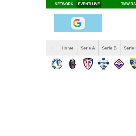
NETWORK
EVENTI LIVE
TMW RA
Home
Serie A
Serie B
Serie