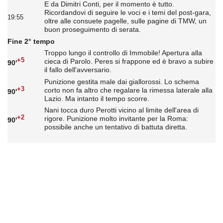
E da Dimitri Conti, per il momento è tutto.
Ricordandovi di seguire le voci e i temi del post-gara,
19:55
oltre alle consuete pagelle, sulle pagine di TMW, un
buon proseguimento di serata.
Fine 2° tempo
Troppo lungo il controllo di Immobile! Apertura alla
+5
cieca di Parolo. Peres si frappone ed è bravo a subire
90'
il fallo dell'avversario.
Punizione gestita male dai giallorossi. Lo schema
+3
corto non fa altro che regalare la rimessa laterale alla
90'
Lazio. Ma intanto il tempo scorre.
Nani tocca duro Perotti vicino al limite dell'area di
+2
rigore. Punizione molto invitante per la Roma:
90'
possibile anche un tentativo di battuta diretta.