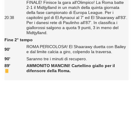
FINALE! Finisce la gara all'Olimpico! La Roma batte
2-1 il Midtjylland in un match della quinta giornata
della fase campionato di Europa League. Per i
capitolini gol di El Aynaoui al 7' ed El Shaarawy all'83'.
20:38
Per i danesi rete di Paulinho all'87'. In classifica i
giallorossi salgono a quota 9 punti, 3 in meno del
Midtjylland.
Fine 2° tempo
ROMA PERICOLOSA! El Shaarawy duetta con Bailey
90'
e dal limite calcia a giro, colpendo la traversa.
90'
Saranno tre i minuti di recupero.
89'
AMMONITO MANCINI! Cartellino giallo per il
difensore della Roma.