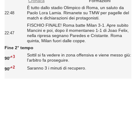
Cronaca
Formazioni
È tutto dallo stadio Olimpico di Roma, un saluto da
Paolo Lora Lamia. Rimanete su TMW per pagelle del
22:48
match e dichiarazioni dei protagonisti.
FISCHIO FINALE! Roma batte Milan 3-1. Apre subito
Mancini e poi, dopo il momentaneo 1-1 di Joao Felix,
22:47
nella ripresa segnano Paredes e Cristante. Roma
quinta, Milan fuori dalle coppe.
Fine 2° tempo
Sottil si fa vedere in zona offensiva e viene messo giù:
+3
90'
l'arbitro fa proseguire.
+2
Saranno 3 i minuti di recupero.
90'