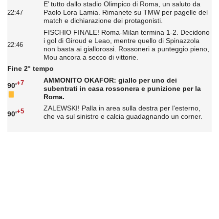
E’ tutto dallo stadio Olimpico di Roma, un saluto da
Paolo Lora Lamia. Rimanete su TMW per pagelle del
22:47
match e dichiarazione dei protagonisti.
FISCHIO FINALE! Roma-Milan termina 1-2. Decidono
i gol di Giroud e Leao, mentre quello di Spinazzola
22:46
non basta ai giallorossi. Rossoneri a punteggio pieno,
Mou ancora a secco di vittorie.
Fine 2° tempo
AMMONITO OKAFOR: giallo per uno dei
+7
90'
subentrati in casa rossonera e punizione per la
Roma.
ZALEWSKI! Palla in area sulla destra per l'esterno,
+5
90'
che va sul sinistro e calcia guadagnando un corner.