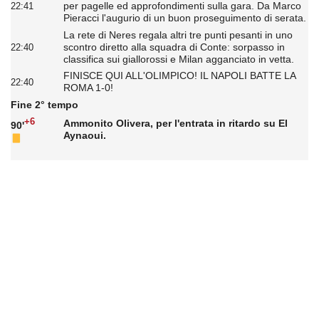
per pagelle ed approfondimenti sulla gara. Da Marco
22:41
Pieracci l'augurio di un buon proseguimento di serata.
La rete di Neres regala altri tre punti pesanti in uno
scontro diretto alla squadra di Conte: sorpasso in
22:40
classifica sui giallorossi e Milan agganciato in vetta.
FINISCE QUI ALL'OLIMPICO! IL NAPOLI BATTE LA
22:40
ROMA 1-0!
Fine 2° tempo
+6
Ammonito Olivera, per l'entrata in ritardo su El
90'
Aynaoui.