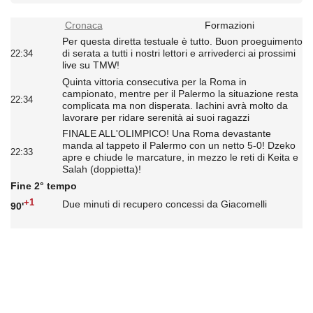
Cronaca
Formazioni
Per questa diretta testuale è tutto. Buon proeguimento
di serata a tutti i nostri lettori e arrivederci ai prossimi
22:34
live su TMW!
Quinta vittoria consecutiva per la Roma in
campionato, mentre per il Palermo la situazione resta
22:34
complicata ma non disperata. Iachini avrà molto da
lavorare per ridare serenità ai suoi ragazzi
FINALE ALL'OLIMPICO! Una Roma devastante
manda al tappeto il Palermo con un netto 5-0! Dzeko
22:33
apre e chiude le marcature, in mezzo le reti di Keita e
Salah (doppietta)!
Fine 2° tempo
+1
Due minuti di recupero concessi da Giacomelli
90'