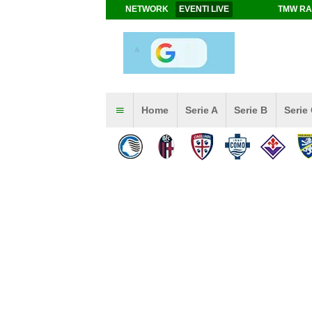
NETWORK
EVENTI LIVE
TMW RA
Home
Serie A
Serie B
Serie