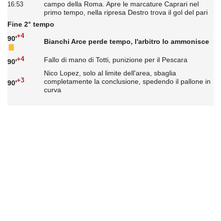
campo della Roma. Apre le marcature Caprari nel
16:53
primo tempo, nella ripresa Destro trova il gol del pari
Fine 2° tempo
+4
90'
Bianchi Arce perde tempo, l'arbitro lo ammonisce
+4
Fallo di mano di Totti, punizione per il Pescara
90'
Nico Lopez, solo al limite dell'area, sbaglia
+3
completamente la conclusione, spedendo il pallone in
90'
curva