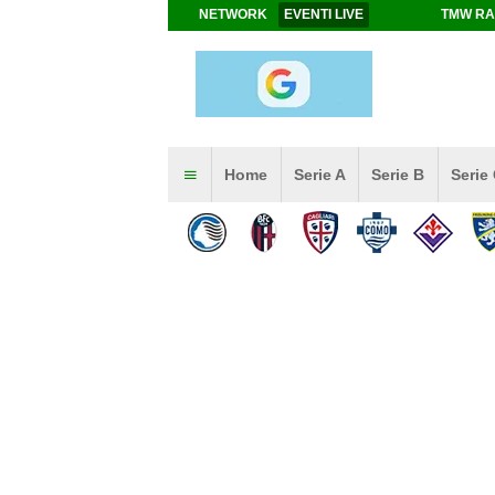
NETWORK
EVENTI LIVE
TMW RA
Home
Serie A
Serie B
Serie