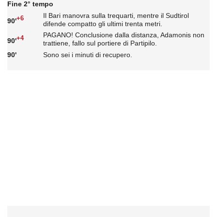
Fine 2° tempo
Il Bari manovra sulla trequarti, mentre il Sudtirol
+6
90'
difende compatto gli ultimi trenta metri.
PAGANO! Conclusione dalla distanza, Adamonis non
+4
90'
trattiene, fallo sul portiere di Partipilo.
90'
Sono sei i minuti di recupero.