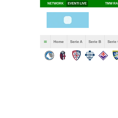
NETWORK
EVENTI LIVE
TMW RA
Home
Serie A
Serie B
Serie