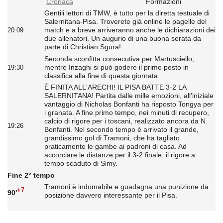
Cronaca
Formazioni
Gentili lettori di TMW, è tutto per la diretta testuale di
Salernitana-Pisa. Troverete già online le pagelle del
match e a breve arriveranno anche le dichiarazioni dei
20:09
due allenatori. Un augurio di una buona serata da
parte di Christian Sgura!
Seconda sconfitta consecutiva per Martusciello,
mentre Inzaghi si può godere il primo posto in
19:30
classifica alla fine di questa giornata.
È FINITA ALL'ARECHI! IL PISA BATTE 3-2 LA
SALERNITANA! Partita dalle mille emozioni, all'iniziale
vantaggio di Nicholas Bonfanti ha risposto Tongya per
i granata. A fine primo tempo, nei minuti di recupero,
calcio di rigore per i toscani, realizzato ancora da N.
19:26
Bonfanti. Nel secondo tempo è arrivato il grande,
grandissimo gol di Tramoni, che ha tagliato
praticamente le gambe ai padroni di casa. Ad
accorciare le distanze per il 3-2 finale, il rigore a
tempo scaduto di Simy.
Fine 2° tempo
Tramoni è indomabile e guadagna una punizione da
+7
90'
posizione davvero interessante per il Pisa.