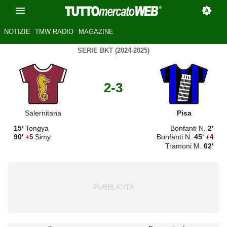
NOTIZIE
TMW RADIO
MAGAZINE
SERIE BKT (2024-2025)
2-3
Salernitana
Pisa
15'
Tongya
Bonfanti N.
2'
90'
Simy
Bonfanti N.
45'
+5
+4
Tramoni M.
62'