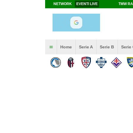
NETWORK
EVENTI LIVE
TMW RA
Home
Serie A
Serie B
Serie