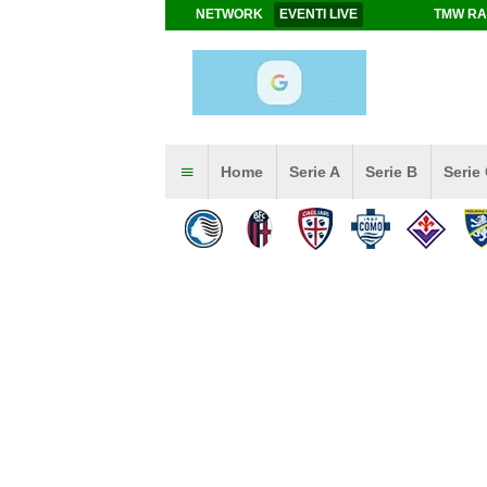
NETWORK
EVENTI LIVE
TMW RA
Home
Serie A
Serie B
Serie